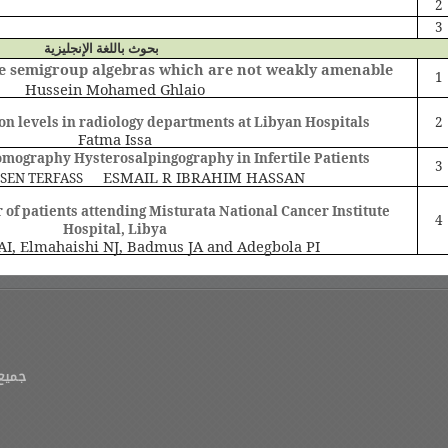
2
3
بحوث باللغة الإنجليزية
e semigroup algebras which are not weakly amenable
1
Hussein Mohamed Ghlaio
on levels in radiology departments at Libyan Hospitals
2
Fatma Issa
mography Hysterosalpingography in Infertile Patients
3
ESMAIL R IBRAHIM HASSAN
SEN TERFASS
r of patients attending Misturata National Cancer Institute
4
Hospital, Libya
I, Elmahaishi NJ, Badmus JA and Adegbola PI
جميع 