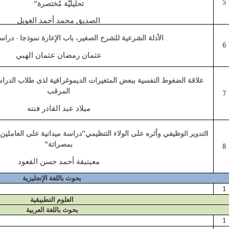
5
تحليليّة مُختصرة"
الصديق محمد أحمد الغويل
الأدلة الشرعية للشرح الصغير، باب الإعارة نموذجا - دراس
6
عثمان رمضان عثمان الهبي
علاقة الضغوط النفسية ببعض المتغيرات الديموغرافية لذى طلاب الدراسات
المرقب
7
ميلاد عبد القادر فنته
وظيفي وأثره على الولاء التنظيمي"دراسة ميدانية على العاملين 
ا
لتدوير ال
بمصراتة"
8
معيتيقة أحمد حسن القعود
بحوث باللغة الإنجليزية
1
العلوم التطبيقية
بحوث باللغة العربية
1