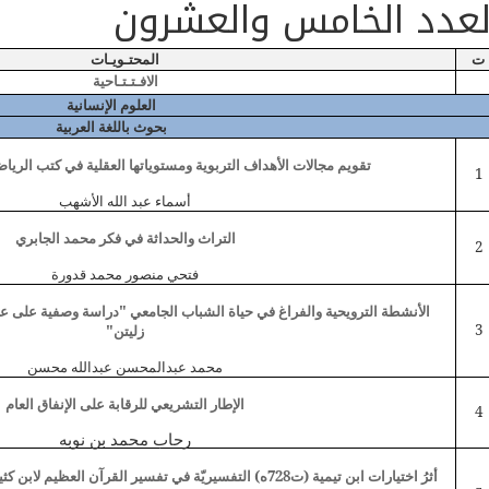
لعدد الخامس والعشرون
ت
المحتـويـات
الافـتـتـاحية
العلوم الإنسانية
بحوث باللغة العربية
تقويم مجالات الأهداف التربوية ومستوياتها العقلية في كتب الرياض
1
أسماء عبد الله الأشهب
التراث والحداثة في فكر محمد الجابري
2
فتحي منصور محمد قدورة
الأنشطة الترويحية والفراغ في حياة الشباب الجامعي "دراسة وصفية على عين
3
زليتن"
محمد عبدالمحسن عبدالله محسن
الإطار التشريعي للرقابة على الإنفاق العام
4
رحاب محمد بن نوبه
أثرُ اختيارات ابن تيمية (ت728ه) التفسيريّة في تفسير القرآن العظيم لابن كثير (ت774ه)