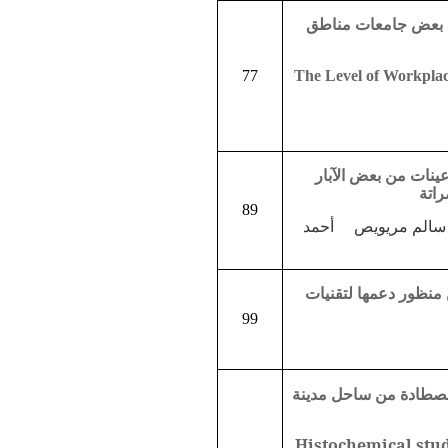
ي بعض جامعات مناطق
77
The Level of Workplac
 عينات من بعض الآبار
راتة
89
م سالم مريويص أحمد
 منظور دعمها لتقنيات
99
لمصطادة من ساحل مدينة
Histochemical stud