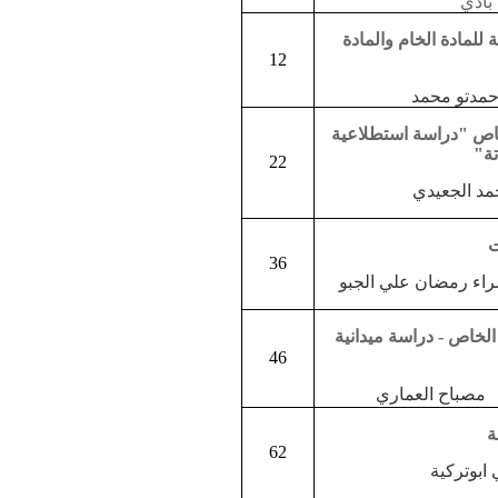
ادي
 للمادة الخام والمادة
12
و محمد
اص "دراسة استطلاعية
ة"
22
لجعيدي
ت
36
 رمضان علي الجبو
الخاص - دراسة ميدانية
46
صباح العماري
ة
62
تركية