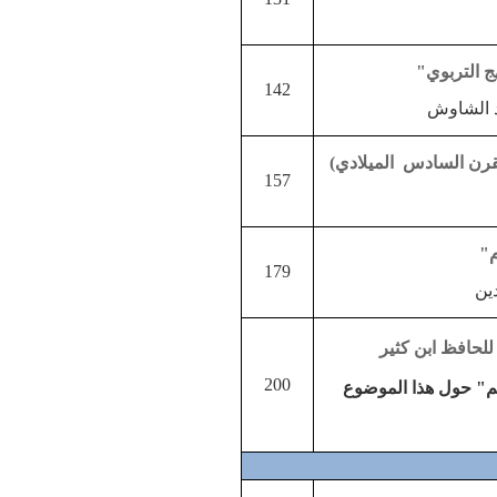
ج التربوي"
142
 الشاوش
قرن السادس الميلادي)
157
م"
179
ين
لحافظ ابن كثير
200
يم" حول هذا الموضوع