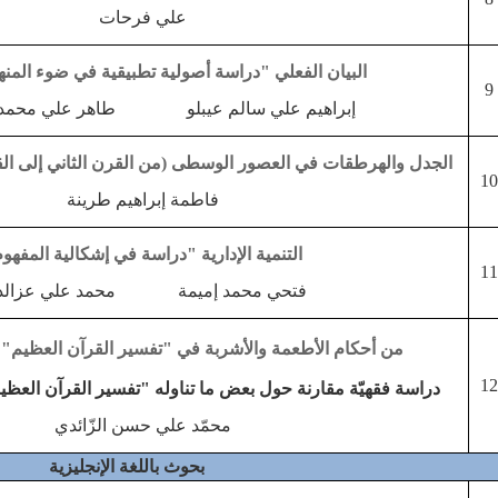
علي فرحات
البيان الفعلي
"دراسة أصولية تطبيقية في ضوء المنه
9
إبراهيم علي سالم عيبلو
طاهر علي محمد
الجدل والهرطقات في العصور الوسطى (من القرن الثاني إلى ال
10
فاطمة إبراهيم طرينة
التنمية الإدارية "دراسة في إشكالية المفهو
11
فتحي محمد إميمة
محمد علي عزالد
من أحكام الأطعمة والأشربة في "تفسير القرآن العظيم" ل
12
دراسة فقهيّة مقارنة حول بعض ما تناوله "تفسير القرآن العظ
محمّد علي حسن الزّائدي
بحوث باللغة الإنجليزية