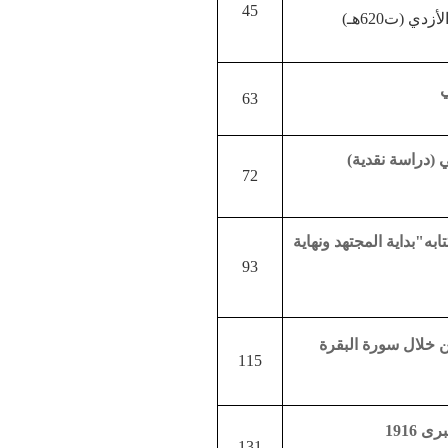
45
 (ت620هـ)
ي
63
ي (دراسة نقدية)
72
ابه
"بداية المجتهد ونهاية
93
من خلال سورة البقرة
115
1916
131