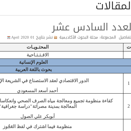
لمقالات
لعدد السادس عشر
لتفاصيل
المجموعة:
مجلة البحوث الأكاديمية
نشر بتاريخ
01 April 2020
ت
المحتـويـات
الافـتـتـاحية
العلوم الإنسانية
بحوث باللغة العربية
الدور الاقتصادي لعقد الاستصناع في الشريعة الإ
1
أحمد أسعد المسعودي
كفاءة منظومة تجميع ومعالجة مياه الصرف الصحي
وانعكاسات
2
المعالجة بمدينة مصراتة
"دراسة جغرافية"
أبوبكر علي الصول
منظومة فيما اشترك في لفظ العَجُوز