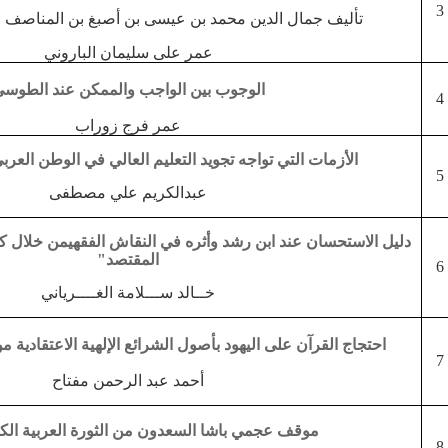
3
تأليف جمال الدين محمد بن عيسى بن أصبغ بن المناصف الأزدي
عمر على سليمان الباروني
الوجوب بين الواجب والممكن عند الطوس
4
عمر فرج زوراب
الأزمات التي تواجه تجويد التعليم العالي في الوطن العرب
5
عبدالكريم علي مصطفى
دليل الاستحسان عند ابن رشد وأثره في النقاش الفقهي
من خلال كت
المقتصد"
6
خــالد ســـلامة الغــــرياني
احتجاج القرآن على اليهود بأصول الشرائع الإلهية الاعتقادية 
7
أحمد عبد الرحمن مفتاح
موقف عجمي باشا السعدون من الثورة العربية الكبرى 
8