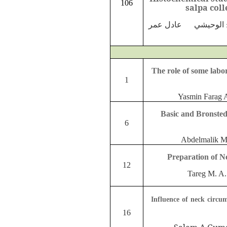
106
salpa coll
ح الوحيشي عادل عمر
The role of some labor
1
Yasmin Farag 
Basic and Bronsted 
6
Abdelmali
Preparation of N
12
Tareg M. A
Influence of neck circu
16