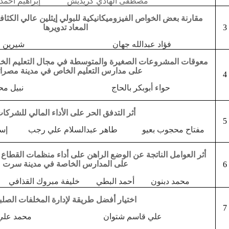
مصطفى الهادي كريديش إبراهيم أحمد ب
مقارنة بعض الخواص الفيزوميكانيكية للبولي إيثلين عالي الكثافة
3
المعاد تدويرها
فؤاد عبدالله جهان شيرين حمدت
معوقات المشروعات الصغيرة والمتوسطة في مجال التعليم الخ
على مدارس التعليم الخاص في مدينة مصرات
4
حواء أبوبكر بالحاج نبيل محمد ا
أثر التدفق الحر على الأداء المالي للشركا
5
مفتاح محجوب بعيو طاهر عبدالسلام علي رجب إسراء
أثر العوامل الناتجة عن الوضع الراهن على أداء منظمات القطاع 
على المدارس الخاصة في مدينة سرت
6
محمد دبنون أحمد البطي خليفة مبروك القذافي م
اختيار أفضل طريقة لإدارة المخلفات الصلب
7
علي قاسم شتوان محمد علي ابو