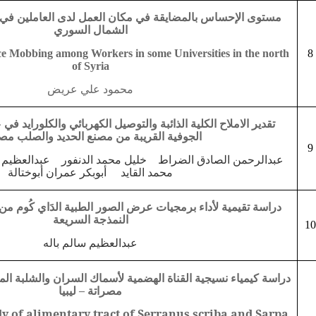
مستوى الإحساس بالمضايقة في مكان العمل لدى العاملين ف
الشمال السوري
e Mobbing among Workers in some Universities in the north
8
of Syria
محمود علي عريض
تقدير الاملاح الكلية الذائبة والتوصيل الكهربائي والكلورايد في
الجوفية القريبة من مصنع الحديد والصلب مص
9
عبدالرحمن الصادق الضراط خليل محمد الدنفور عبدالعظي
محمد القايد أبوبكر عمران أبوختالة
دراسة تقيمية لأداء برمجيات عرض الصور الطبية الدَاي كُوم من
النمذجة السريعة
10
عبدالعظيم سالم باله
دراسة كيمياء نسيجية القناة الهضمية لأسماك السران والشلبة ا
مصراتة – ليبيا
y of alimentary tract of Serranus scriba and Sarpa