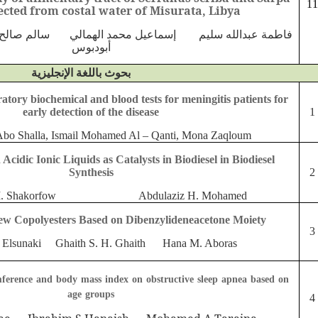
11
ected from costal water of Misurata, Libya
فاطمة عبدالله سليم إسماعيل محمد الهمالي سالم صال
أبودبوس
بحوث باللغة الإنجليزية
atory biochemical and blood tests for meningitis patients for
early detection of the disease
1
Abo Shalla, Ismail Mohamed Al – Qanti, Mona Zaqloum
Acidic Ionic Liquids as Catalysts in Biodiesel in Biodiesel
Synthesis
2
k M. Shakorfow Abdulaziz H. Mohamed
ew Copolyesters Based on Dibenzylideneacetone Moiety
3
. Elsunaki Ghaith S. H. Ghaith Hana M. Aboras
mference and body mass index on obstructive sleep apnea based on
age groups
4